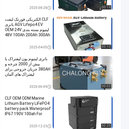
لیتیومی سفارشی
Energy Storage Lithium Batter
00:19
2025-08-28
y
CLF الکتریکی فورتک لیفت
AGV Lifepo4 EV باتری
لیتیوم بسته بندی OEM 24V
48V 100Ah 200Ah 300Ah
50Ah
AGV Battery Pack
00:10
2025-04-05
باتری لیتیوم یون لیفتراک با
بیش از 2000 چرخه و
380AH جریان خروجی برای
لیفتراک های آلمان
Forklift Lithium Battery
00:03
2026-06-09
CLF OEM ODM Marine
Lithium Battery LiFePO4
battery pack Waterproof
IP67 190V 100ah For
Marine Boat Ship EV High
Voltage
Marine Lithium Battery
00:25
2025-12-23