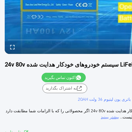
اکنون تماس بگیرید
به اشتراک بگذارید
باتری یون لیتیوم 36 ولت 20AH
OEM ODM بسته های باتری لیتیوم LiFePO4 AGV سیستم خودروهای خودکار هدایت شده 24v 80v اگر محصولاتی را که با الزامات شما مطابقت دارد
بیشتر ببینید
یست...