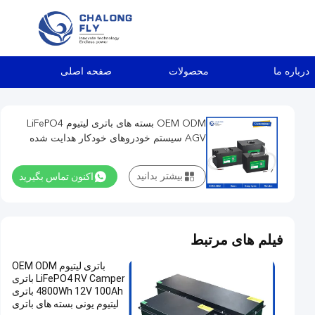
درباره ما
محصولات
صفحه اصلی
OEM ODM بسته های باتری لیتیوم LiFePO4
AGV سیستم خودروهای خودکار هدایت شده
24v 80v
اکنون تماس بگیرید
بیشتر بدانید
فیلم های مرتبط
باتری لیتیوم OEM ODM
LiFePO4 RV Camper باتری
4800Wh 12V 100Ah باتری
لیتیوم یونی بسته های باتری