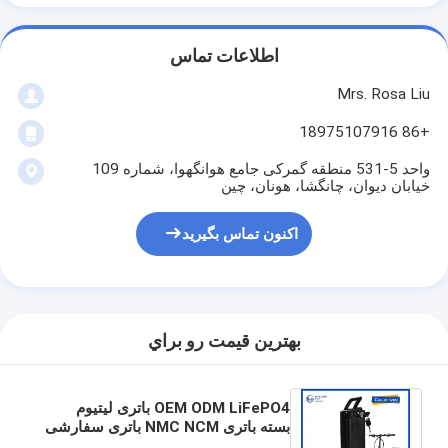
اطلاعات تماس
Mrs. Rosa Liu
+86 18975107916
واحد 5-531 منطقه گمرکی جامع هوانگهوا، شماره 109
خیابان دیوان، چانگشا، هونان، چین
اکنون تماس بگیرید
بهترين قيمت رو براي
OEM ODM LiFePO4 باتری لیتیوم
بسته باتری NMC NCM باتری سفارشی
36v 48v 52v باتری دوچرخه برقی