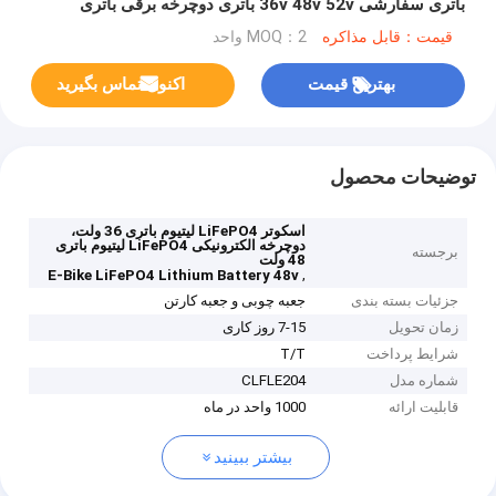
باتری سفارشی 36v 48v 52v باتری دوچرخه برقی باتری
اسکوتر
قیمت：قابل مذاکره
MOQ：2 واحد
بهترین قیمت
اکنون تماس بگیرید
توضیحات محصول
اسکوتر LiFePO4 لیتیوم باتری 36 ولت،
دوچرخه الکترونیکی LiFePO4 لیتیوم باتری
برجسته
48 ولت
,
E-Bike LiFePO4 Lithium Battery 48v
جزئیات بسته بندی
جعبه چوبی و جعبه کارتن
زمان تحویل
7-15 روز کاری
شرایط پرداخت
T/T
شماره مدل
CLFLE204
قابلیت ارائه
1000 واحد در ماه
بیشتر ببینید