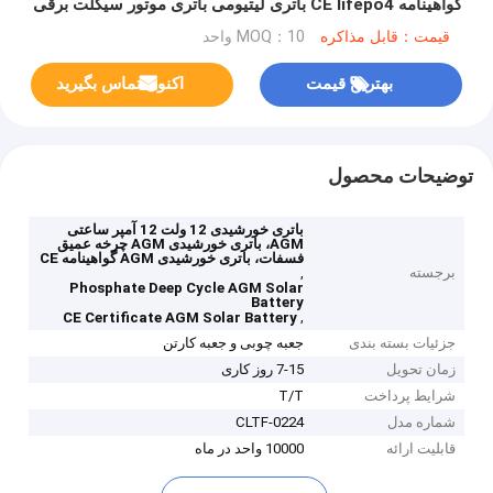
گواهینامه CE lifepo4 باتری لیتیومی باتری موتور سیکلت برقی
قیمت：قابل مذاکره
MOQ：10 واحد
بهترین قیمت
اکنون تماس بگیرید
توضیحات محصول
باتری خورشیدی 12 ولت 12 آمپر ساعتی
AGM، باتری خورشیدی AGM چرخه عمیق
فسفات، باتری خورشیدی AGM گواهینامه CE
برجسته
,
Phosphate Deep Cycle AGM Solar
Battery
,
CE Certificate AGM Solar Battery
جزئیات بسته بندی
جعبه چوبی و جعبه کارتن
زمان تحویل
7-15 روز کاری
شرایط پرداخت
T/T
شماره مدل
CLTF-0224
قابلیت ارائه
10000 واحد در ماه