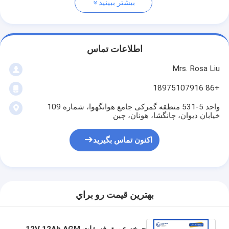
بیشتر ببینید
اطلاعات تماس
Mrs. Rosa Liu
+86 18975107916
واحد 5-531 منطقه گمرکی جامع هوانگهوا، شماره 109
خیابان دیوان، چانگشا، هونان، چین
اکنون تماس بگیرید
بهترين قيمت رو براي
چرخه عمیق فسفات 12V 12Ah AGM