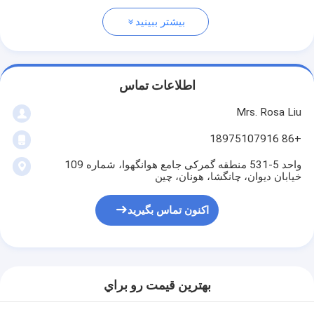
بیشتر ببینید
اطلاعات تماس
Mrs. Rosa Liu
+86 18975107916
واحد 5-531 منطقه گمرکی جامع هوانگهوا، شماره 109
خیابان دیوان، چانگشا، هونان، چین
اکنون تماس بگیرید
بهترين قيمت رو براي