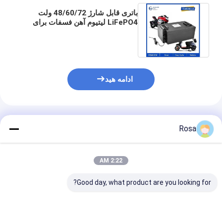
باتری قابل شارژ 48/60/72 ولت
LiFePO4 لیتیوم آهن فسفات برای
دوچرخه های موتور سیکلت اسکوتر
برقی
ادامه هید
محصولات توصیه شده
Rosa
2:22 AM
Good day, what product are you looking for?
80Ah 40Ah 60Ah
بسته بندی باتری لیتیوم