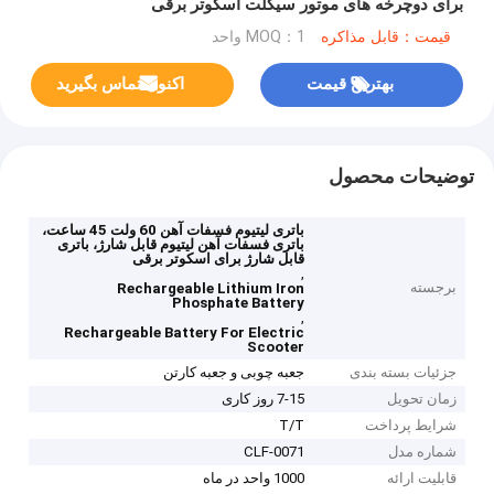
برای دوچرخه های موتور سیکلت اسکوتر برقی
قیمت：قابل مذاکره
MOQ：1 واحد
بهترین قیمت
اکنون تماس بگیرید
توضیحات محصول
باتری لیتیوم فسفات آهن 60 ولت 45 ساعت،
باتری فسفات آهن لیتیوم قابل شارژ، باتری
قابل شارژ برای اسکوتر برقی
,
برجسته
Rechargeable Lithium Iron
Phosphate Battery
,
Rechargeable Battery For Electric
Scooter
جزئیات بسته بندی
جعبه چوبی و جعبه کارتن
زمان تحویل
7-15 روز کاری
شرایط پرداخت
T/T
شماره مدل
CLF-0071
قابلیت ارائه
1000 واحد در ماه