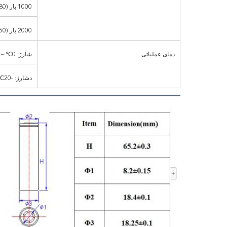
1000 بار (80% DOD)
2000 بار (50% DOD)
دمای عملیاتی
شارژ: 0℃～55℃
دشارژ: -20℃～60℃