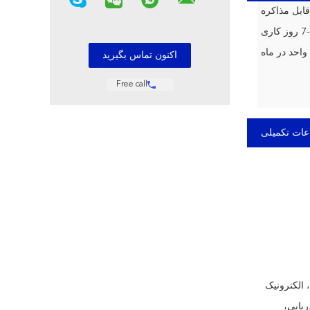
قابل مذاکره
 کاری
Free call
عات تکمیلی
 الکترونیک
یایی،