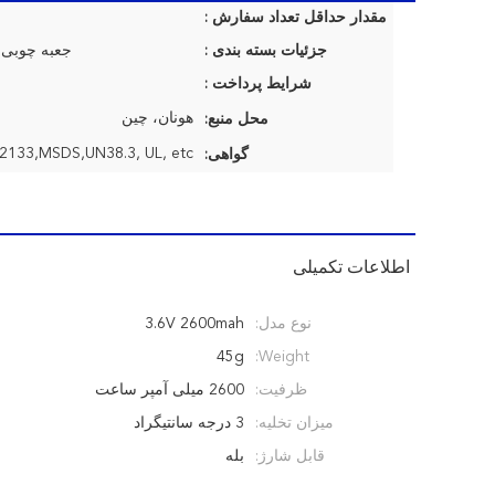
مقدار حداقل تعداد سفارش :
جزئیات بسته بندی :
جعبه چوبی 
شرایط پرداخت :
هونان، چین
محل منبع:
گواهی:
اطلاعات تکمیلی
نوع مدل:
3.6V 2600mah
45g
Weight:
ظرفیت:
2600 میلی آمپر ساعت
میزان تخلیه:
3 درجه سانتیگراد
قابل شارژ:
بله