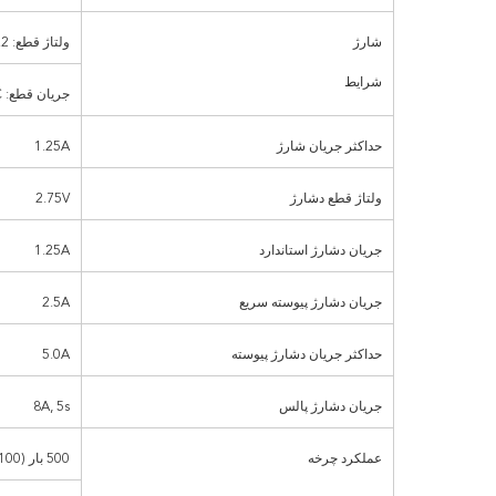
شارژ
ولتاژ قطع: 4.2±0.02V
شرایط
جریان قطع: 0.01C
حداکثر جریان شارژ
1.25A
ولتاژ قطع دشارژ
2.75V
جریان دشارژ استاندارد
1.25A
جریان دشارژ پیوسته سریع
2.5A
حداکثر جریان دشارژ پیوسته
5.0A
جریان دشارژ پالس
8A, 5s
عملکرد چرخه
500 بار (100% DOD)