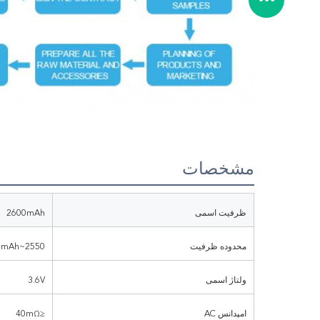
مشخصات
ظرفیت اسمی
2600mAh
محدوده ظرفیت
2550~2650mAh
ولتاژ اسمی
3.6V
امپدانس AC
≤40mΩ