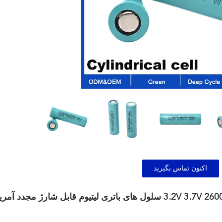
اکنون تماس بگیرید
OEM ODM LiFePO4 باتری لیتیوم 3.2V 3.7V 2600mah 18650 سلول های باتری لیتیوم قابل شارژ مجد