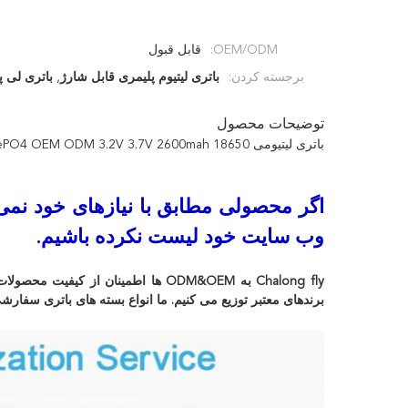
OEM/ODM:
قابل قبول
برجسته کردن:
باتری لیتیوم پلیمری قابل شارژ
,
باتری لی پلیمری 00
توضیحات محصول
باتری لیتیومی LiFePO4 OEM ODM 3.2V 3.7V 2600mah 18650 سلول باتری لیتیومی قابل شارژ انبار محلی ایالات متحده و اروپا
اگر محصولی مطابق با نیازهای خود نمی ب
وب سایت خود لیست نکرده باشیم.
Chalong fly به ODM&OEM ها اطمینان 
برندهای معتبر توزیع می کنیم. ما انواع بسته های باتری سفار