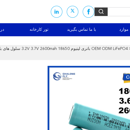
موارد
با ما تماس بگیرید
تور کارخانه
درب
OEM ODM LiFePO4 باتری لیتیوم 600mah 18650