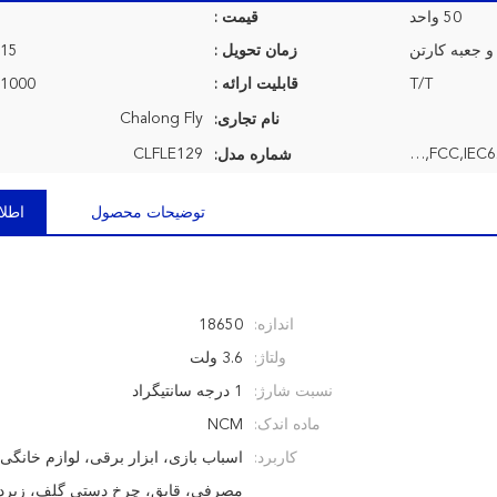
50 واحد
قیمت :
و جعبه کارتن
زمان تحویل :
7-15 روز
T/T
قابلیت ارائه :
1000 واحد در ماه
Chalong Fly
نام تجاری:
CLFLE129
CE,ROHS,FCC,IEC62133,MSDS,UN38.3, UL, etc
شماره مدل:
توضیحات محصول
اطلا
اندازه:
18650
ولتاژ:
3.6 ولت
نسبت شارژ:
1 درجه سانتیگراد
ماده اندک:
NCM
کاربرد:
اسباب بازی، ابزار برقی، لوازم خانگی،
مصرفی، قایق، چرخ دستی گلف، زیردر