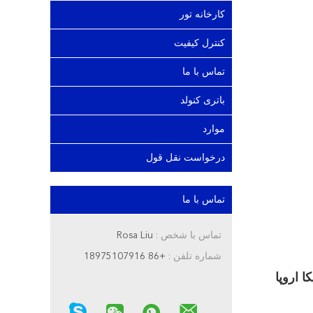
کارخانه تور
کنترل کیفیت
تماس با ما
باتری کنولد
موارد
درخواست نقل قول
تماس با ما
تماس با شخص :
Rosa Liu
شماره تلفن :
+86 18975107916
د آمریکا اروپا