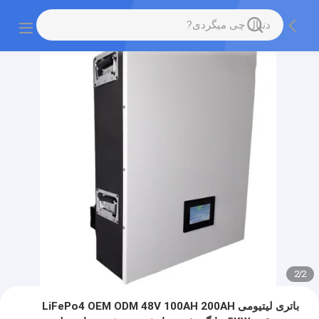
2
/
2
باتری لیتیومی LiFePo4 OEM ODM 48V 100AH ​​200AH