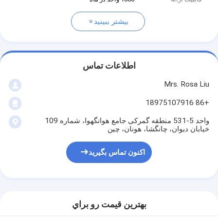
بیشتر ببینید
اطلاعات تماس
Mrs. Rosa Liu
+86 18975107916
واحد 5-531 منطقه گمرکی جامع هوانگهوا، شماره 109
خیابان دیوان، چانگشا، هونان، چین
اکنون تماس بگیرید
بهترين قيمت رو براي