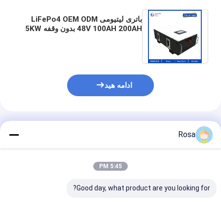
باتری لیتیومی LiFePo4 OEM ODM
48V 100AH ​​200AH بدون وقفه 5KW
خانگی ذخیره انرژی خورشیدی باتری
لیتیومی
ادامه هید
محصولات توصیه شده
Rosa
5:45 PM
Good day, what product are you looking for?