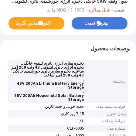
بدون وقفه 5KW خانگی ذخیره انرژی خورشیدی باتری لیتیومی
قیمت：قابل مذاکره
MOQ：1-1000 واحد
بهترین قیمت
اکنون تماس بگیرید
توضیحات محصول
ذخیره سازی انرژی باتری لیتیوم خانگی،
ذخیره انرژی باتری لیتیومی 48 ولت 200 آمپر
ساعت، ذخیره سازی باتری خورشیدی خانگی
48 ولت 200 آمپر ساعت
,
برجسته
48V 200Ah Lithium Battery Energy
Storage
,
48V 200Ah Household Solar Battery
Storage
جزئیات بسته بندی
جعبه چوبی و جعبه کارتن
زمان تحویل
7-15 روز کاری
شرایط پرداخت
T/T
شماره مدل
CLF-0006
قابلیت ارائه
1000 واحد در ماه