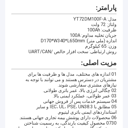
پارامتر:
مدل: YT72DM100F-A
ولتاژ: 72 ولت
ظرفیت: 100Ah
جریان تخلیه مداوم: 100A
اندازه (ملی متر): D170*W340*L650mm
وزن: 65 کيلوگرم
روش ارتباطی: سخت افزار خالص /UART/CAN
مزیت اصلی:
01 اندازه های مختلف، مدل ها و ظرفیت ها برای
مشتریان در دسترس هستند و می توانند با توجه به
نیازهای مشتری سفارشی شوند.
02 چگالی انرژی بالا، عمر باتری طولانی.
03 عمر طولانی، عملکرد ایمنی بالا.
04 سیستم خدمات پس از فروش جهانی
05 مطابق با IEC، UL، PSE، UN38.3 و سایر
استانداردهای ایمنی باتری لیتیوم.
06 محصولات دارای پوشش بیمه تجاری جهانی هستند.
0730 محصول کیفیت بارندگی، به رسمیت شناختن