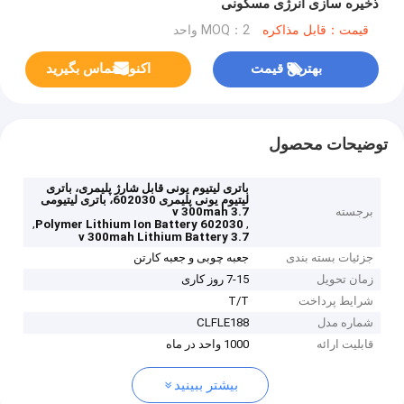
ذخیره سازی انرژی مسکونی
قیمت：قابل مذاکره
MOQ：2 واحد
بهترین قیمت
اکنون تماس بگیرید
توضیحات محصول
باتری لیتیوم یونی قابل شارژ پلیمری، باتری
لیتیوم یونی پلیمری 602030، باتری لیتیومی
برجسته
3.7 v 300mah
,
,
602030 Polymer Lithium Ion Battery
3.7 v 300mah Lithium Battery
جزئیات بسته بندی
جعبه چوبی و جعبه کارتن
زمان تحویل
7-15 روز کاری
شرایط پرداخت
T/T
شماره مدل
CLFLE188
قابلیت ارائه
1000 واحد در ماه
بیشتر ببینید